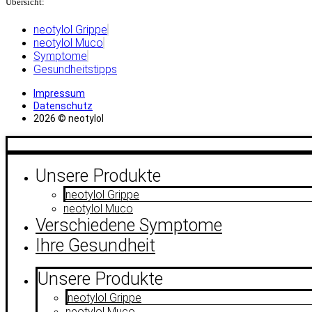
Übersicht:
neotylol Grippe
neotylol Muco
Symptome
Gesundheitstipps
Impressum
Datenschutz
2026 © neotylol
Unsere Produkte
neotylol Grippe
neotylol Muco
Verschiedene Symptome
Ihre Gesundheit
Unsere Produkte
neotylol Grippe
neotylol Muco